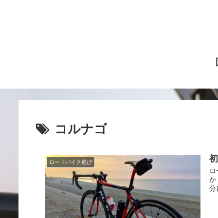
コルナゴ
ロードバイク選び
ロ
か
分